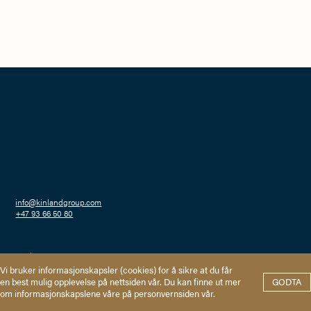
info@kinlandgroup.com
+47 93 66 50 80
Haakon VIIs gate 2
0161 Oslo
Personvern
Vi bruker informasjonskapsler (cookies) for å sikre at du får
en best mulig opplevelse på nettsiden vår. Du kan finne ut mer
GODTA
om informasjonskapslene våre på personvernsiden vår.