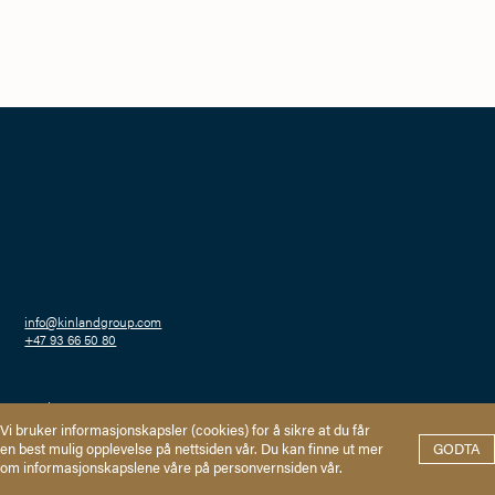
info@kinlandgroup.com
+47 93 66 50 80
Haakon VIIs gate 2
0161 Oslo
Personvern
Vi bruker informasjonskapsler (cookies) for å sikre at du får
en best mulig opplevelse på nettsiden vår. Du kan finne ut mer
GODTA
om informasjonskapslene våre på personvernsiden vår.