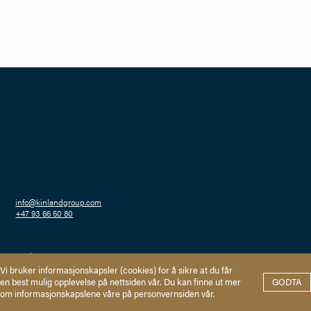
info@kinlandgroup.com
+47 93 66 50 80
Haakon VIIs gate 2
0161 Oslo
Personvern
Vi bruker informasjonskapsler (cookies) for å sikre at du får
en best mulig opplevelse på nettsiden vår. Du kan finne ut mer
GODTA
om informasjonskapslene våre på personvernsiden vår.