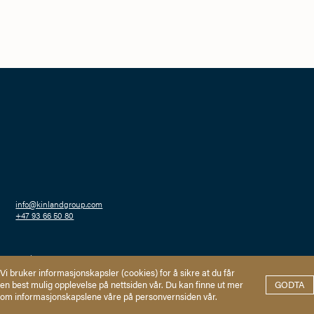
info@kinlandgroup.com
+47 93 66 50 80
Haakon VIIs gate 2
0161 Oslo
Personvern
Vi bruker informasjonskapsler (cookies) for å sikre at du får
en best mulig opplevelse på nettsiden vår. Du kan finne ut mer
GODTA
om informasjonskapslene våre på personvernsiden vår.